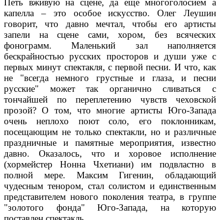
Петь вживую на сцене, да еще многоголосием а
капелла – это особое искусство. Олег Леушин
говорит, что давно мечтал, чтобы его артисты
запели на сцене сами, хором, без всяческих
фонограмм. Маленький зал наполняется
бескрайностью русских просторов и души уже с
первых минут спектакля, с первой песни. И что, как
не "всегда немного грустные и глаза, и песни
русские" может так органично сливаться с
тончайшей по переплетению чувств чеховской
прозой? О том, что многие артисты Юго-Запада
очень неплохо поют соло, его поклонникам,
посещающим не только спектакли, но и различные
праздничные и памятные мероприятия, известно
давно. Оказалось, что и хоровое исполнение
(хормейстер Нонна Чхетиани) им подвластно в
полной мере. Максим Гигенин, обладающий
чудесным тенором, стал солистом и единственным
представителем нового поколения театра, в группе
"золотого фонда" Юго-Запада, на которую
поставлен спектакль.