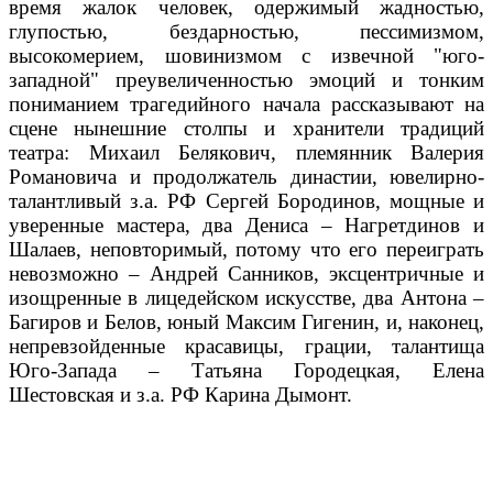
время жалок человек, одержимый жадностью,
глупостью, бездарностью, пессимизмом,
высокомерием, шовинизмом с извечной "юго-
западной" преувеличенностью эмоций и тонким
пониманием трагедийного начала рассказывают на
сцене нынешние столпы и хранители традиций
театра: Михаил Белякович, племянник Валерия
Романовича и продолжатель династии, ювелирно-
талантливый з.а. РФ Сергей Бородинов, мощные и
уверенные мастера, два Дениса – Нагретдинов и
Шалаев, неповторимый, потому что его переиграть
невозможно – Андрей Санников, эксцентричные и
изощренные в лицедейском искусстве, два Антона –
Багиров и Белов, юный Максим Гигенин, и, наконец,
непревзойденные красавицы, грации, талантища
Юго-Запада – Татьяна Городецкая, Елена
Шестовская и з.а. РФ Карина Дымонт.