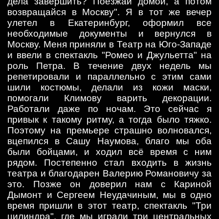
дела завершить? Поезжай домой, а потом
возвращайся в Москву". Я в тот же вечер
улетел в Екатеринбург, оформил все
необходимые документы и вернулся в
Москву. Меня приняли в Театр на Юго-Западе
и ввели в спектакль "Ромео и Джульетта" на
роль Петра. В течение двух недель мы
репетировали и параллельно с этим сами
шили костюмы, делали из кожи маски,
помогали Климову варить декорации.
Работали даже по ночам. Это сейчас я
привык к такому ритму, а тогда было тяжко.
Поэтому на премьере страшно волновался,
вцепился в Сашу Наумова, благо мы оба
были бойцами, и ходил всё время с ним
рядом. Постепенно стал входить в жизнь
театра и благодарен Валерию Романовичу за
это. Позже он доверил нам с Кариной
Дымонт и Сергеем Неудачиным, мы в одно
время пришли в этот театр, спектакль "Три
цилиндра", где мы играли три центральных