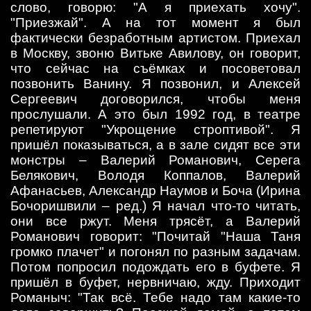
слово, говорю: "А я приехать хочу".
"Приезжай". А на тот момент я был
фактически безработным артистом. Приехал
в Москву, звоню Витьке Авилову, он говорит,
что сейчас на съёмках и посоветовал
позвонить Ванину. Я позвонил, и Алексей
Сергеевич договорился, чтобы меня
прослушали. А это был 1992 год, в театре
репетируют "Укрощение строптивой". Я
пришёл показываться, а в зале сидят все эти
монстры – Валерий Романович, Серега
Белякович, Володя Коппалов, Валерий
Афанасьев, Александр Наумов и Боча (Ирина
Бочоришвили – ред.) Я начал что-то читать,
они все ржут. Меня трясёт, а Валерий
Романович говорит: "Почитай "Наша Таня
громко плачет" и погонял по разным задачам.
Потом попросил подождать его в буфете. Я
пришёл в буфет, нервничаю, жду. Приходит
Романыч: "Так всё. Тебе надо там какие-то