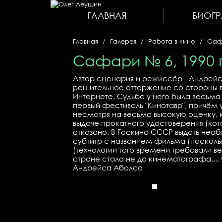
ГЛАВНАЯ
БИОГ
Главная
Галерея
Работа в кино
Саф
Сафари № 6, 1990 
Автор сценария и режиссёр - Андрейс 
решительное отторжение со стороны вл
Интернете. Судьба у него была весьма
первый фестиваль "Кинотавр", причём 
несмотря на весьма высокую оценку, 
выдаче прокатного удостоверения (ко
отказано. В Госкино СССР выдать необ
субтитр с названием фильма (поскольк
(технологии того времени требовали в
стране стало не до кинематографа...
Андрейса Аболса