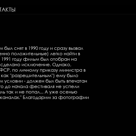
ТАКТЫ
ыл снят в 1990 году и сразу вызвал
нно положительные) легко найти в
В 1991 году фильм был отобран на
о сделано исключение. Однако,
ФСР, по личному приказу министра в
 как "разрешительным") ему было
 условии - должен был быть впечатан
го до начала фестиваля не успели
 так и не попал... А уже осенью
еканалах." Благодарим за фотографии