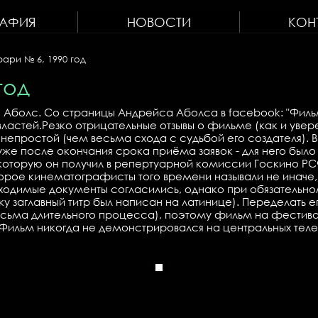
РАФИЯ
НОВОСТИ
КОН
ари № 6, 1990 год
год
Аболс. Со страницы Андрейса Аболса в facebook: "Фильм б
астей.Резко отрицательные отзывы о фильме (как и увере
 непростой (чем весьма схода с судьбой его создателя). 
уже после окончания срока приёма заявок - для него был
которую он получил в репертуарной комиссии Госкино РС
торое кинематографисты того времени называли не иначе,
ходимые документы согласились, однако при обязательном
у заглавный титр был написан на латинице). Переделать е
есьма длительного процесса), поэтому фильм на фестиваль
. Фильм никогда не демонстрировался на центральных тел